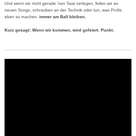
Und wenn wir nicht gerade ’nen Saal zerlegen, feilen wir an
neuen Songs, schrauben an der Technik oder tun, was Profis
eben so machen:
immer am Ball bleiben.
Kurz gesagt: Wenn wir kommen, wird gefeiert. Punkt.