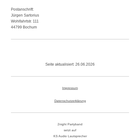
Postanschrift:
Jürgen
Sartorius
Wohlfahrtstr.
111
44799
Bochum
Seite aktualisiert: 26.06.2026
Impressum
D
atenschutzerklärung
2night Partyband
setzt auf
KS Audio Lautsprecher