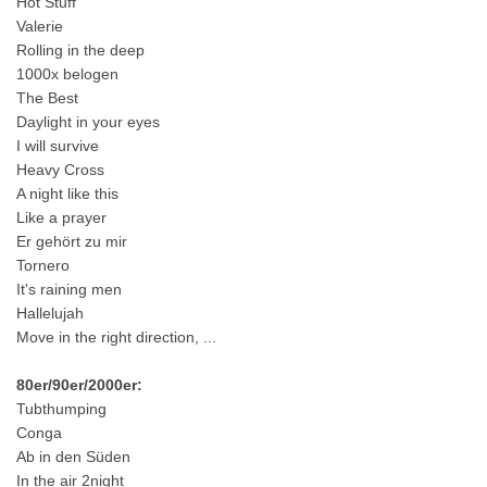
Hot Stuff
Valerie
Rolling in the deep
1000x belogen
The Best
Daylight in your eyes
I will survive
Heavy Cross
A night like this
Like a prayer
Er gehört zu mir
Tornero
It's raining men
Hallelujah
Move in the right direction, ...
80er/90er/2000er:
Tubthumping
Conga
Ab in den Süden
In the air 2night