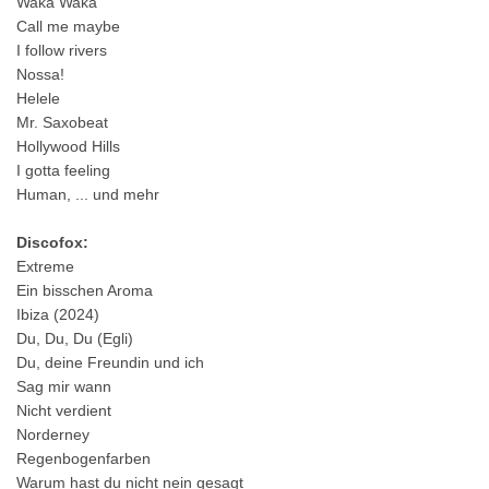
Waka Waka
Call me maybe
I follow rivers
Nossa!
Helele
Mr. Saxobeat
Hollywood Hills
I gotta feeling
Human, ... und mehr
Discofox:
Extreme
Ein bisschen Aroma
Ibiza (2024)
Du, Du, Du (Egli)
Du, deine Freundin und ich
Sag mir wann
Nicht verdient
Norderney
Regenbogenfarben
Warum hast du nicht nein gesagt