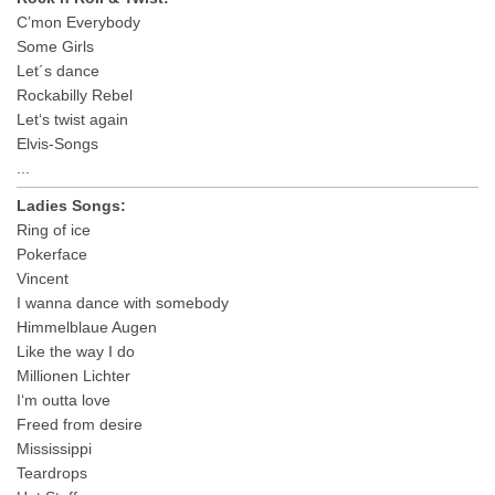
C’mon Everybody
Some Girls
Let´s dance
Rockabilly Rebel
Let‘s twist again
Elvis-Songs
...
Ladies Songs:
Ring of ice
Pokerface
Vincent
I wanna dance with somebody
Himmelblaue Augen
Like the way I do
Millionen Lichter
I‘m outta love
Freed from desire
Mississippi
Teardrops