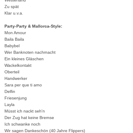
Westerland
Zu spät
Klar u.v.a.
Party-Party & Mallorca-Style:
Mon Amour
Baila Baila
Babybel
Wer Banknoten nachmacht
Ein kleines Gläschen
Wackelkontakt
Oberteil
Handwerker
Sara per que ti amo
Delfin
Friesenjung
Layla
Müsst ich nackt seh'n
Der Zug hat keine Bremse
Ich schwanke noch
Wir sagen Dankeschön (40 Jahre Flippers)