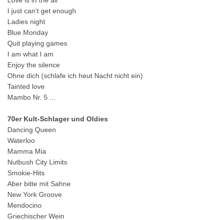
Love is in the air
I just can‘t get enough
Ladies night
Blue Monday
Quit playing games
I am what I am
Enjoy the silence
Ohne dich (schlafe ich heut Nacht nicht ein)
Tainted love
Mambo Nr. 5 ...
70er Kult-Schlager und Oldies
Dancing Queen
Waterloo
Mamma Mia
Nutbush City Limits
Smokie-Hits
Aber bitte mit Sahne
New York Groove
Mendocino
Griechischer Wein