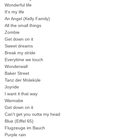
Wonderful life
It's my life
An Angel (Kelly Family)
All the small things
Zombie
Get down on it
Sweet dreams
Break my stride
Everytime we touch
Wonderwall
Baker Street
Tanz der Moleküle
Joyride
I want it that way
Wannabe
Get down on it
Can't get you outta my head
Blue (Eiffel 65)
Flugzeuge im Bauch
Purple rain