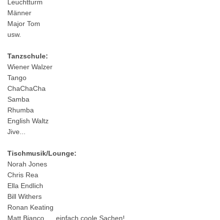
Leuchtturm
Männer
Major Tom
usw.
Tanzschule:
Wiener Walzer
Tango
ChaChaCha
Samba
Rhumba
English Waltz
Jive...
Tischmusik/Lounge:
Norah Jones
Chris Rea
Ella Endlich
Bill Withers
Ronan Keating
Matt Bianco .... einfach coole Sachen!