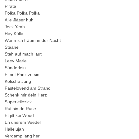
Pirate
Polka Polka Polka
Alle Jläser huh
Jeck Yeah
Hey Kölle
Wenn ich träum in der Nacht
Stääne
Steh auf mach laut
Leev Marie
Sünderlein
Eimol Prinz zo sin
Kölsche Jung
Fastelovend am Strand
Schenk mir dein Herz
Superjeilezick
Rut sin de Ruse
Et jitt kei Wood
En unsrem Veedel
Hallelujah
Verdamp lang her